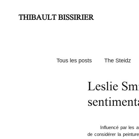
THIBAULT BISSIRIER
Tous les posts
The Steidz
Leslie Smi
Actus
Textes d'expos
sentiment
	Influencé par les avant-gardes et l’architecture modernistes, auxquelles il emprunte une certaine manière 
de considérer la peintur