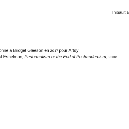
Thibault B
 donné à Bridget Gleeson en 2017 pour Artsy
ul Eshelman, 
Performatism or the End of Postmodernism
, 2008