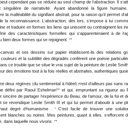
 peut cependant pas se réduire au seul champ de l’abstraction. Il s’att
singulière de narrativité. Ayant abandonné la figure humaine, q
re la malléabilité du signifiant abstrait, pour la raison qu’il permet d’a
de la reconnaissance. L’abstraction, dès lors, s’impose à lui comme 
ne et traduire en formes les liens qui unissent ou contraignent les ind
inir des caractéristiques formelles qui s’apparenteraient à de l’ag
u bien deux formes qui se rejoignent. »* 
-canvas
 et ses dessins sur papier établissent-ils des relations gra
 couleurs et la subtilité des dégradés confèrent une poésie particuliè
ns ce trouble que se situe le vrai sujet de la peinture de Leslie Smith 
 des émotions tout à la fois réelles et abstraites, authentiques quoi
ue défini par Raoul Eshelman** et qui, empruntant sa rigueur au 
r sincère de partager l’expérience du Beau, de l’amour, de la foi et d
t se revendique Leslie Smith III et qui lui permet d’aboutir à une pl
 haut degré d’humanisme : « C’est facile de trouver une solution
t blanches ou noires. Mes peintures, quant à elles, s’efforcent de
, dans laquelle nous vivons. »*