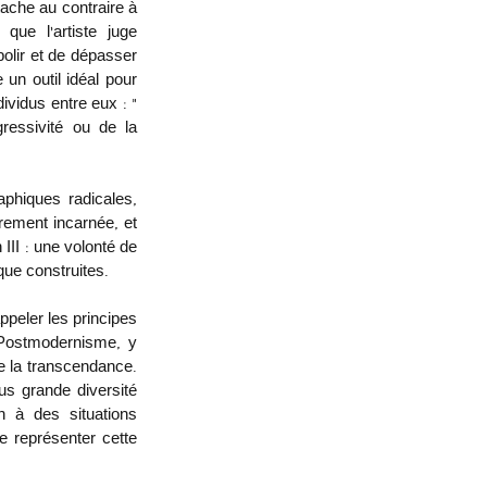
ache au contraire à 
ue l’artiste juge 
bolir et de dépasser 
un outil idéal pour 
ividus entre eux : « 
ressivité ou de la 
phiques radicales, 
rement incarnée, et 
III : une volonté de 
que construites. 
Postmodernisme, y 
e la transcendance. 
us grande diversité 
 à des situations 
 représenter cette 