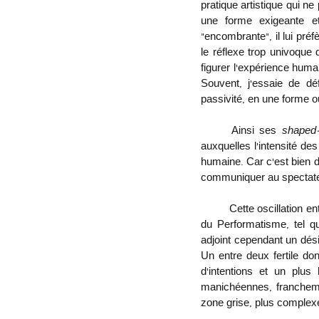
pratique artistique qui ne
une forme exigeante et 
«encombrante», il lui préfè
le réflexe trop univoque 
figurer l’expérience humai
Souvent, j’essaie de déf
passivité, en une forme o
	Ainsi ses 
shaped
auxquelles l’intensité des
humaine. Car c’est bien da
communiquer au spectateur
	Cette oscillation entre deux régimes (du sentimental à l’idéel) n’est d’ailleurs pas sans rappeler les principes 
du Performatisme, tel q
adjoint cependant un dési
Un entre deux fertile don
d’intentions et un plus
manichéennes, franchemen
zone grise, plus complexe