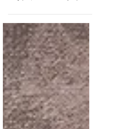
sens des étoiles
Au MAC VAL, l’exposition « Ici, grand ouvert » retrace
près de vingt ans de création de l’artiste SMITH.
Photographies, vidéos et installations y composent un
parcours où se croisent identités queer, écologie et
quête d’un rapport renouvelé au réel. Une œuvre
sensible qui invite moins à comprendre le monde qu’à
en éprouver les possibles.