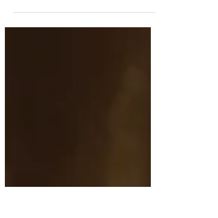
Biennale De Renava : l’heure est-elle
encore à la fête ?
Pour sa troisième édition, la Biennale De Renava
investit de nouveau les sites abandonnés de Bonifacio.
Réunissant quatorze artistes autour des thèmes de la
fête et de la révolte, « Nimu Dormi » offre un parcours en
clair-obscur, où la liesse cède la place à l’inquiétude.