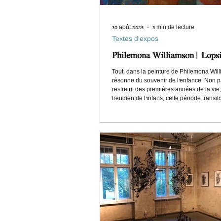
30 août 2025
3 min de lecture
Textes d'expos
Philemona Williamson | Lops
Tout, dans la peinture de Philemona Wil
résonne du souvenir de l’enfance. Non 
restreint des premières années de la vie
freudien de l’infans, cette période transito
décisive, où l’on s’éveille au monde, à so