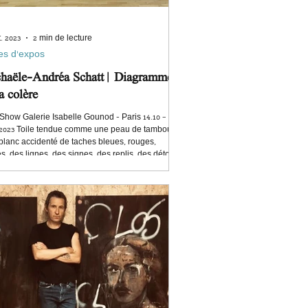
t. 2023
2 min de lecture
es d'expos
haële-Andréa Schatt | Diagrammes
a colère
Show Galerie Isabelle Gounod - Paris 14.10 –
.2023 Toile tendue comme une peau de tambour,
blanc accidenté de taches bleues, rouges,
s, des lignes, des signes, des replis, des détours.
ilhouettes languissantes d’un jardin fou
hevêtrent et dansent, à demi effacées. Une grille
 de tenir la partition, relayée dans un coin. Parfois
ots, qu’on déchiffre à l’envers. Michaële-Andréa
t peint comme on écrit, ou plutôt comme on prend
ot