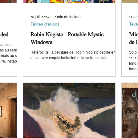
30 juil. 2024
3 min de lecture
14 oc
Textes d'expos
Text
ided
Robin Nõgisto | Portable Mystic
Mic
Windows
de l
liamson,
pas au sens
Hétéroclite, la peinture de Robin Nõgisto oscille entre
Solo 
, mais au sens
le cadavre exquis halluciné et la satire sociale.
18.11
ire, instable et
fond 
i, aux autres.
jaune
Les s
s’enc
tente
des m
Schat
des n