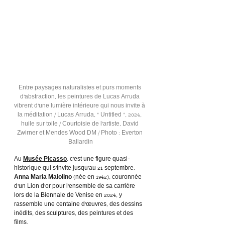
Entre paysages naturalistes et purs moments 
d’abstraction, les peintures de Lucas Arruda 
vibrent d’une lumière intérieure qui nous invite à 
la méditation / Lucas Arruda, « Untitled », 2024, 
huile sur toile / Courtoisie de l’artiste, David 
Zwirner et Mendes Wood DM / Photo : Everton 
Ballardin
Au 
Musée Picasso
, c’est une figure quasi-
historique qui s’invite jusqu’au 21 septembre. 
Anna Maria Maiolino
 (née en 1942), couronnée 
d’un Lion d’or pour l’ensemble de sa carrière 
lors de la Biennale de Venise en 2024, y 
rassemble une centaine d’œuvres, des dessins 
inédits, des sculptures, des peintures et des 
films. 