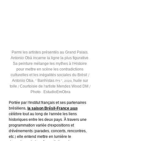
Parmi les artistes présentés au Grand Palais, 
Antonio Obá incarne la ligne la plus figurative. 
Sa peinture mélange les mythes à l’Histoire 
pour mettre en scène les contradictions 
culturelles et les inégalités sociales du Brésil / 
Antonio Oba, « Banhistas n°3 », 2020, huile sur 
toile / Courtoisie de l'artiste Mendes Wood DM / 
Photo : EstudioEmObra
Portée par l’Institut français et ses partenaires 
brésiliens, 
la saison Brésil-France 2025
célèbre tout au long de l’année les liens 
historiques entre les deux pays. À travers une 
programmation variée d’expositions et 
d’événements (parades, concerts, rencontres, 
etc.) elle entend mettre en lumière le 