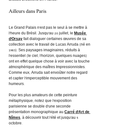
Ailleurs dans Paris
Le Grand Palais n’est pas le seul à se mettre à 
l’heure du Brésil. Jusqu’au 20 juillet, le
Musée 
d’Orsay
 fait dialoguer certaines œuvres de sa 
collection avec le travail de Lucas Arruda (né en 
1983). Ses paysages imaginaires, réduits à 
l’essentiel (le ciel, l’horizon, quelques nuages) 
ont en effet quelque chose à voir avec la touche 
atmosphérique des maîtres Impressionnistes. 
Comme eux, Arruda sait envoûter notre regard 
et capter l’imperceptible mouvement des 
humeurs.
Pour les plus amateurs de cette peinture 
métaphysique, notez que l’exposition 
parisienne se double d’une seconde 
présentation monographique au 
Carré d’Art de 
Nîmes
, à découvrir tout l’été et jusqu’au 5 
octobre.