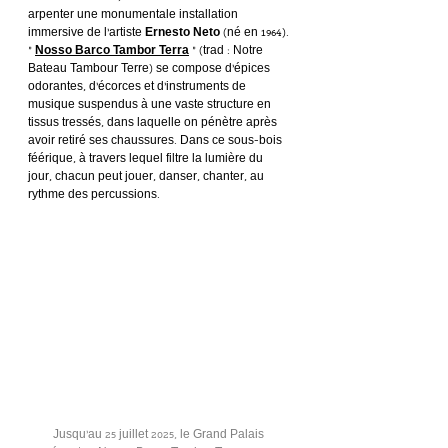
arpenter une monumentale installation 
immersive de l’artiste 
Ernesto Neto
 (né en 1964). 
« 
Nosso Barco Tambor Terra
 » (trad : Notre 
Bateau Tambour Terre) se compose d’épices 
odorantes, d’écorces et d’instruments de 
musique suspendus à une vaste structure en 
tissus tressés, dans laquelle on pénètre après 
avoir retiré ses chaussures. Dans ce sous-bois 
féérique, à travers lequel filtre la lumière du 
jour, chacun peut jouer, danser, chanter, au 
rythme des percussions.
Jusqu’au 25 juillet 2025, le Grand Palais 