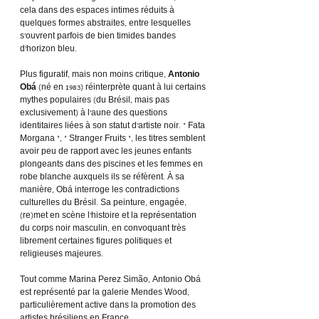
cela dans des espaces intimes réduits à 
quelques formes abstraites, entre lesquelles 
s’ouvrent parfois de bien timides bandes 
d’horizon bleu.
Plus figuratif, mais non moins critique, 
Antonio 
Obá
 (né en 1983) réinterprète quant à lui certains 
mythes populaires (du Brésil, mais pas 
exclusivement) à l’aune des questions 
identitaires liées à son statut d’artiste noir. « Fata 
Morgana », « Stranger Fruits », les titres semblent 
avoir peu de rapport avec les jeunes enfants 
plongeants dans des piscines et les femmes en 
robe blanche auxquels ils se réfèrent. À sa 
manière, Obá interroge les contradictions 
culturelles du Brésil. Sa peinture, engagée, 
(re)met en scène l’histoire et la représentation 
du corps noir masculin, en convoquant très 
librement certaines figures politiques et 
religieuses majeures.
Tout comme Marina Perez Simão, Antonio Obá 
est représenté par la galerie Mendes Wood, 
particulièrement active dans la promotion des 
artistes brésiliens en France.