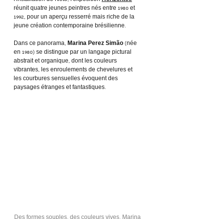
l’installation de Neto, l’exposition 
Horizontes
réunit quatre jeunes peintres nés entre 1980 et 
1992, pour un aperçu resserré mais riche de la 
jeune création contemporaine brésilienne.
Dans ce panorama, 
Marina Perez Simão 
(née 
en 1980) se distingue par un langage pictural 
abstrait et organique, dont les couleurs 
vibrantes, les enroulements de chevelures et 
les courbures sensuelles évoquent des 
paysages étranges et fantastiques.
Des formes souples, des couleurs vives, Marina 