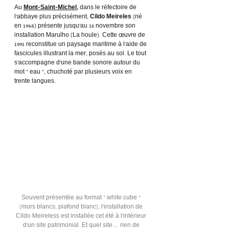
Au 
Mont-Saint-Michel
,
 dans le réfectoire de 
l’abbaye plus précisément, 
Cildo Meireles
 (né 
en 1948) présente jusqu’au 16 novembre son 
installation Marulho (La houle). Cette œuvre de 
1991 reconstitue un paysage maritime à l’aide de 
fascicules illustrant la mer, posés au sol. Le tout 
s’accompagne d’une bande sonore autour du 
mot « eau », chuchoté par plusieurs voix en 
trente langues.
Souvent présentée au format « white cube » 
(murs blancs, plafond blanc), l’installation de 
Cildo Meireless est installée cet été à l’intérieur 
d’un site patrimonial. Et quel site… rien de 