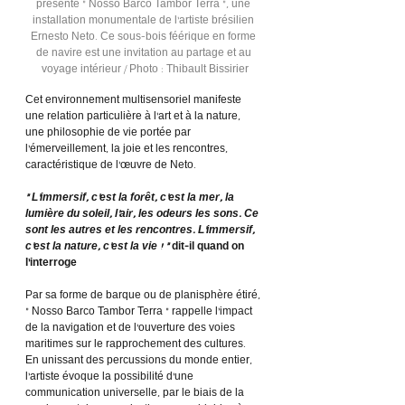
présente « Nosso Barco Tambor Terra », une 
installation monumentale de l’artiste brésilien 
Ernesto Neto. Ce sous-bois féérique en forme 
de navire est une invitation au partage et au 
voyage intérieur / Photo : Thibault Bissirier
Cet environnement multisensoriel manifeste 
une relation particulière à l’art et à la nature, 
une philosophie de vie portée par 
l’émerveillement, la joie et les rencontres, 
caractéristique de l’œuvre de Neto.
« L’immersif, c’est la forêt, c’est la mer, la 
lumière du soleil, l’air, les odeurs les sons. Ce 
sont les autres et les rencontres. L’immersif, 
c’est la nature, c’est la vie ! » 
dit-il quand on 
l’interroge
Par sa forme de barque ou de planisphère étiré, 
« Nosso Barco Tambor Terra » rappelle l’impact 
de la navigation et de l’ouverture des voies 
maritimes sur le rapprochement des cultures. 
En unissant des percussions du monde entier, 
l’artiste évoque la possibilité d’une 
communication universelle, par le biais de la 