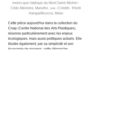
moins que l’abbaye du Mont Saint-Michel ! 
Cildo Meireles, Marulho, 1991 / Crédits : Pirelli 
HangarBicocca, Milan
Cette pièce aujourd’hui dans la collection du 
Cnap (Centre National des Arts Plastiques), 
résonne particulièrement avec les enjeux 
écologiques, mais aussi politiques actuels. Elle 
illustre également, par sa simplicité et son 
économie de moyens, cette démarche 
analytique bien particulière qui caractérise la 
génération des artistes brésiliens des 
décennies 1970-1980, c’est-à-dire ayant 
développé leur pratique durant la dictature 
militaire.
À noter que du 3 au 14 juillet, une autre de ses 
œuvres, Cruzeiro do Sul (Croix du Sud), sera 
visible à Paris à 
l’Orangerie du Sénat
.
 Conçue 
comme une relecture du minimalisme 
américain, cette sculpture en bois de chêne et 
de pin est considérée comme l’une des plus 
petites œuvres d’art au monde. À l’occasion de 
cet événement, un film inédit consacré à l’œuvre 
de Cildo Mereiles sera diffusé au public.