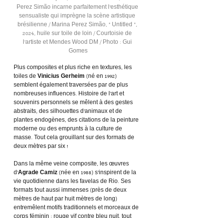
Perez Simão incarne parfaitement l’esthétique 
sensualiste qui imprègne la scène artistique 
brésilienne / Marina Perez Simão, « Untitled », 
2024, huile sur toile de loin / Courtoisie de 
l’artiste et Mendes Wood DM / Photo : Gui 
Gomes
Plus composites et plus riche en textures, les 
toiles de 
Vinicius Gerheim
 (né en 1992) 
semblent également traversées par de plus 
nombreuses influences. Histoire de l’art et 
souvenirs personnels se mêlent à des gestes 
abstraits, des silhouettes d’animaux et de 
plantes endogènes, des citations de la peinture 
moderne ou des emprunts à la culture de 
masse. Tout cela grouillant sur des formats de 
deux mètres par six !
Dans la même veine composite, les œuvres 
d’
Agrade Camiz
 (née en 1988) s’inspirent de la 
vie quotidienne dans les favelas de Rio. Ses 
formats tout aussi immenses (près de deux 
mètres de haut par huit mètres de long) 
entremêlent motifs traditionnels et morceaux de 
corps féminin : rouge vif contre bleu nuit, tout 