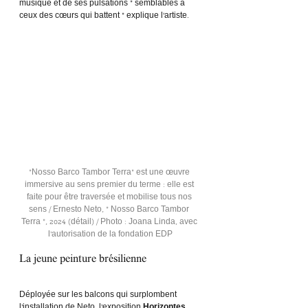
musique et de ses pulsations « semblables à 
ceux des cœurs qui battent » explique l’artiste. 
"Nosso Barco Tambor Terra" est une œuvre 
immersive au sens premier du terme : elle est 
faite pour être traversée et mobilise tous nos 
sens / Ernesto Neto, « Nosso Barco Tambor 
Terra », 2024 (détail) / Photo : Joana Linda, avec 
l'autorisation de la fondation EDP
La jeune peinture brésilienne
Déployée sur les balcons qui surplombent 