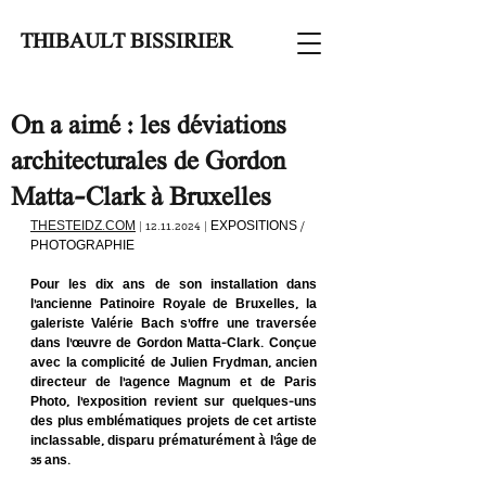
THIBAULT BISSIRIER
On a aimé : les déviations
architecturales de Gordon
Matta-Clark à Bruxelles
THESTEIDZ.COM
 | 12.11.2024 | 
EXPOSITIONS / 
PHOTOGRAPHIE
Pour les dix ans de son installation dans 
l’ancienne Patinoire Royale de Bruxelles, la 
galeriste Valérie Bach s’offre une traversée 
dans l’œuvre de Gordon Matta-Clark. Conçue 
avec la complicité de Julien Frydman, ancien 
directeur de l’agence Magnum et de Paris 
Photo, l’exposition revient sur quelques-uns 
des plus emblématiques projets de cet artiste 
inclassable, disparu prématurément à l’âge de 
35 ans. 