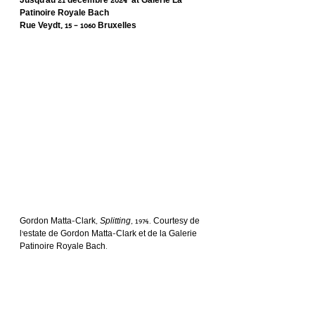
Jusqu’au 21 décembre 2024  at Galerie La 
Patinoire Royale Bach
Rue Veydt, 15 – 1060 Bruxelles
Gordon Matta-Clark, 
Splitting
, 1974. Courtesy de 
l’estate de Gordon Matta-Clark et de la Galerie 
Patinoire Royale Bach.