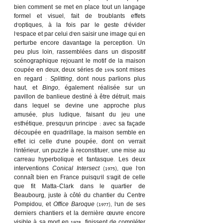
bien comment se met en place tout un langage 
formel et visuel, fait de troublants effets 
d’optiques, à la fois par le geste d’évider 
l’espace et par celui d’en saisir une image qui en 
perturbe encore davantage la perception. Un 
peu plus loin, rassemblées dans un dispositif 
scénographique rejouant le motif de la maison 
coupée en deux, deux séries de 1974 sont mises 
en regard : 
Splitting
, dont nous parlions plus 
haut, et 
Bingo
, également réalisée sur un 
pavillon de banlieue destiné à être détruit, mais 
dans lequel se devine une approche plus 
amusée, plus ludique, faisant du jeu une 
esthétique, presqu’un principe : avec sa façade 
découpée en quadrillage, la maison semble en 
effet ici celle d’une poupée, dont on verrait 
l’intérieur, un puzzle à reconstituer, une mise au 
carreau hyperbolique et fantasque. Les deux 
interventions 
Conical Intersect
 (1975), que l’on 
connaît bien en France puisqu’il s’agit de celle 
que fit Matta-Clark dans le quartier de 
Beaubourg, juste à côté du chantier du Centre 
Pompidou, et 
Office Baroque
 (1977), l’un de ses 
derniers chantiers et la dernière œuvre encore 