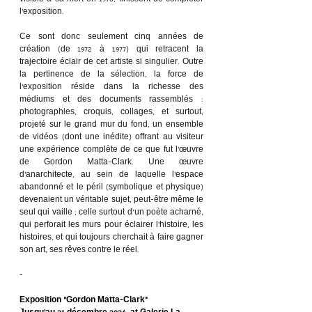
visible à sa mort en 1978, finissent de compléter 
l’exposition.
Ce sont donc seulement cinq années de 
création (de 1972 à 1977) qui retracent la 
trajectoire éclair de cet artiste si singulier. Outre 
la pertinence de la sélection, la force de 
l’exposition réside dans la richesse des 
médiums et des documents rassemblés : 
photographies, croquis, collages, et surtout, 
projeté sur le grand mur du fond, un ensemble 
de vidéos (dont une inédite) offrant au visiteur 
une expérience complète de ce que fut l’œuvre 
de Gordon Matta-Clark. Une œuvre 
d’anarchitecte, au sein de laquelle l’espace 
abandonné et le péril (symbolique et physique) 
devenaient un véritable sujet, peut-être même le 
seul qui vaille ; celle surtout d‘un poète acharné, 
qui perforait les murs pour éclairer l’histoire, les 
histoires, et qui toujours cherchait à faire gagner 
son art, ses rêves contre le réel.
-
Exposition “Gordon Matta-Clark”