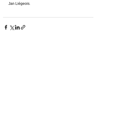
Jan Liégeois.
Voir tout
Posts similaires