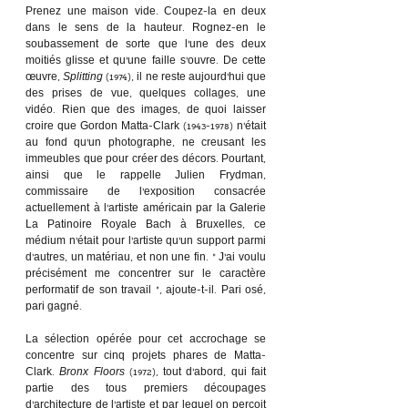
Prenez une maison vide. Coupez-la en deux 
dans le sens de la hauteur. Rognez-en le 
soubassement de sorte que l’une des deux 
moitiés glisse et qu’une faille s’ouvre. De cette 
œuvre, 
Splitting
 (1974), il ne reste aujourd’hui que 
des prises de vue, quelques collages, une 
vidéo. Rien que des images, de quoi laisser 
croire que Gordon Matta-Clark (1943-1978) n’était 
au fond qu’un photographe, ne creusant les 
immeubles que pour créer des décors. Pourtant, 
ainsi que le rappelle Julien Frydman, 
commissaire de l’exposition consacrée 
actuellement à l’artiste américain par la Galerie 
La Patinoire Royale Bach à Bruxelles, ce 
médium n’était pour l’artiste qu’un support parmi 
d’autres, un matériau, et non une fin. « J’ai voulu 
précisément me concentrer sur le caractère 
performatif de son travail », ajoute-t-il. Pari osé, 
pari gagné.
La sélection opérée pour cet accrochage se 
concentre sur cinq projets phares de Matta-
Clark. 
Bronx Floors
 (1972), tout d’abord, qui fait 
partie des tous premiers découpages 
d’architecture de l’artiste et par lequel on perçoit 