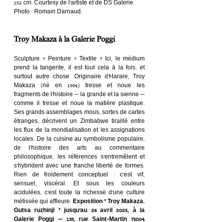
152 cm. Courtesy de l’artiste et de DS Galerie. 
Photo : Romain Darnaud.
Troy Makaza à la Galerie Poggi
Sculpture ? Peinture ? Textile ? Ici, le médium 
prend la tangente, il est tout cela à la fois, et 
surtout autre chose. Originaire d’Harare, Troy 
Makaza (né en 1994) tresse et noue les 
fragments de l’histoire — la grande et la sienne — 
comme il tresse et noue la matière plastique. 
Ses grands assemblages mous, sortes de cartes 
étranges, décrivent un Zimbabwe tiraillé entre 
les flux de la mondialisation et les assignations 
locales. De la cuisine au symbolisme populaire, 
de l’histoire des arts au commentaire 
philosophique, les références s’entremêlent et 
s’hybrident avec une franche liberté de formes. 
Rien de froidement conceptuel : c’est vif, 
sensuel, viscéral. Et sous les couleurs 
acidulées, c’est toute la richesse d’une culture 
métissée qui affleure. 
Exposition « Troy Makaza. 
Gutsa ruzhinji » jusqu’au 26 avril 2025, à la 
Galerie Poggi — 135, rue Saint-Martin 75004 