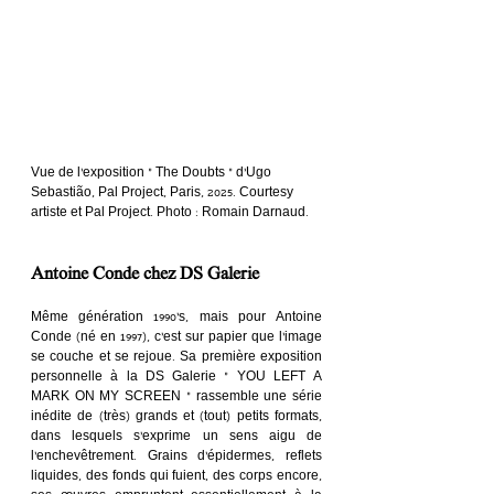
Vue de l’exposition « The Doubts » d’Ugo 
Sebastião, Pal Project, Paris, 2025. Courtesy 
artiste et Pal Project. Photo : Romain Darnaud.
Antoine Conde chez DS Galerie
Même génération 1990’s, mais pour Antoine 
Conde (né en 1997), c’est sur papier que l’image 
se couche et se rejoue. Sa première exposition 
personnelle à la DS Galerie « YOU LEFT A 
MARK ON MY SCREEN » rassemble une série 
inédite de (très) grands et (tout) petits formats, 
dans lesquels s’exprime un sens aigu de 
l’enchevêtrement. Grains d’épidermes, reflets 
liquides, des fonds qui fuient, des corps encore, 