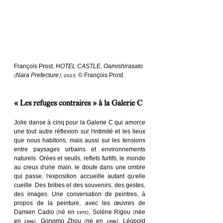
François Prost, 
HOTEL CASTLE, Oamishirasato 
(Nara Prefecture)
, 2023. © François Prost.
« Les refuges contraires » à la Galerie C
Jolie danse à cinq pour la Galerie C qui amorce 
une tout autre réflexion sur l’intimité et les lieux 
que nous habitons, mais aussi sur les tensions 
entre paysages urbains et environnements 
naturels. Orées et seuils, reflets furtifs, le monde 
au creux d’une main, le doute dans une ombre 
qui passe, l’exposition accueille autant qu’elle 
cueille. Des bribes et des souvenirs, des gestes, 
des images. Une conversation de peintres, à 
propos de la peinture, avec les œuvres de 
Damien Cadio (né en 1975), Solène Rigou (née 
en 1996), Gongmo Zhou (né en 1996), Léopold 