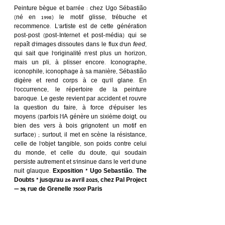
Peinture bègue et barrée : chez Ugo Sébastião 
(né en 1998) le motif glisse, trébuche et 
recommence. L’artiste est de cette génération 
post-post (post-Internet et post-média) qui se 
repaît d’images dissoutes dans le flux d’un 
feed
, 
qui sait que l’originalité n’est plus un horizon, 
mais un pli, à plisser encore. Iconographe, 
iconophile, iconophage à sa manière, Sébastião 
digère et rend corps à ce qu’il glane. En 
l’occurrence, le répertoire de la peinture 
baroque. Le geste revient par accident et rouvre 
la question du faire, à force d’épuiser les 
moyens (parfois l’IA génère un sixième doigt, ou 
bien des vers à bois grignotent un motif en 
surface) ; surtout, il met en scène la résistance, 
celle de l’objet tangible, son poids contre celui 
du monde, et celle du doute, qui soudain 
persiste autrement et s’insinue dans le vert d’une 
nuit glauque. 
Exposition « Ugo Sebastião. The 
Doubts » jusqu’au 26 avril 2025, chez Pal Project 
— 39, rue de Grenelle 75007 Paris