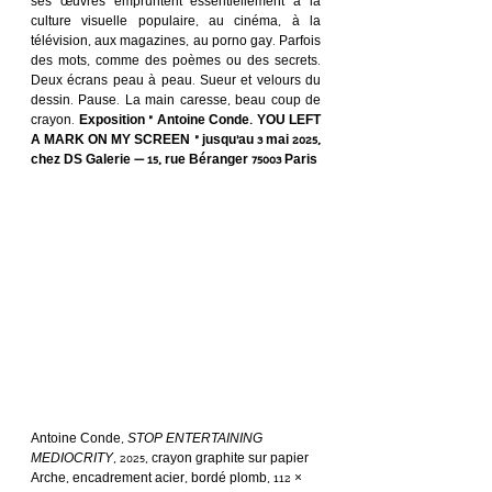
ses œuvres empruntent essentiellement à la 
culture visuelle populaire, au cinéma, à la 
télévision, aux magazines, au porno gay. Parfois 
des mots, comme des poèmes ou des secrets. 
Deux écrans peau à peau. Sueur et velours du 
dessin. Pause. La main caresse, beau coup de 
crayon. 
Exposition « Antoine Conde. YOU LEFT 
A MARK ON MY SCREEN » jusqu’au 3 mai 2025, 
chez DS Galerie — 15, rue Béranger 75003 Paris
Antoine Conde, 
STOP ENTERTAINING 
MEDIOCRITY
, 2025, crayon graphite sur papier 
Arche, encadrement acier, bordé plomb, 112 × 