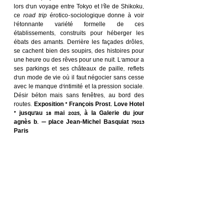
lors d’un voyage entre Tokyo et l’île de Shikoku, 
ce 
road trip
 érotico-sociologique donne à voir 
l’étonnante variété formelle de ces 
établissements, construits pour héberger les 
ébats des amants. Derrière les façades drôles, 
se cachent bien des soupirs, des histoires pour 
une heure ou des rêves pour une nuit. L’amour a 
ses parkings et ses châteaux de paille, reflets 
d’un mode de vie où il faut négocier sans cesse 
avec le manque d’intimité et la pression sociale. 
Désir béton mais sans fenêtres, au bord des 
routes. 
Exposition « François Prost. Love Hotel 
» jusqu’au 18 mai 2025, à la Galerie du jour 
agnès b. — place Jean-Michel Basquiat 75013 
Paris