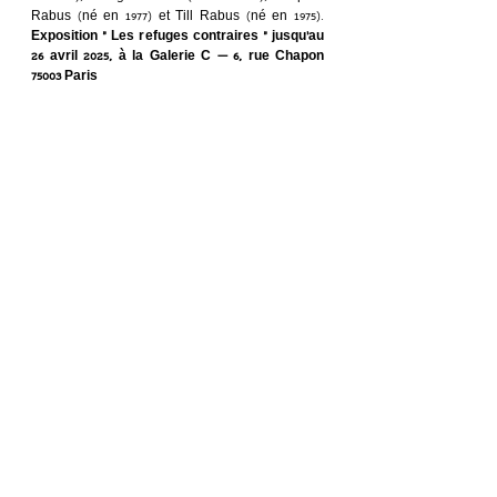
Rabus (né en 1977) et Till Rabus (né en 1975). 
Exposition « Les refuges contraires » jusqu’au 
26 avril 2025, à la Galerie C — 6, rue Chapon 
75003 Paris
Vue de l’exposition « Les refuges contraires », 
Galerie C, Paris, 2025. Courtesy des artistes et 
de la Galerie C. Photo : Aurélien Mole.
« Studio Conversations » chez David 
Zwirner