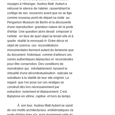
voyages à l’étranger, Audrey Matt  Aubert a 
retrouvé le silence de l’atelier, rassemblant le 
cortège de ses  souvenirs avant que ne se fige 
comme nouveau point de départ sa visite  au 
Pergamon Museum de Berlin et la découverte 
d’une reproduction  grandeur nature de la porte 
d’Ishtar. Une question alors devait  s’imposer à 
l’artiste : en face de quel objet se tenait-elle et à 
quelle  réalité la renvoyait-il? Entre décor et 
objet de science, ces  reconstitutions 
monumentales tiennent autant du fantasme que 
du document  historique, comme d’ailleurs ces 
ruines authentiques déplacées et  reconstruites 
pour être conservées. Des conditions de 
monstration qui,  inévitablement, laissent la 
virtualité d’une décontextualisation  radicale se 
substituer à la vitalité de leur site originel. Le 
regard  que l’on pose sur ces vestiges se 
construit dès lors nécessairement par  
extraction, isolement et déplacement. C’est 
Babylone en vitrine, captive  et hors du temps.
	À  son tour, Audrey Matt Aubert se saisit 
de ces motifs architecturaux  emblématiques (la 