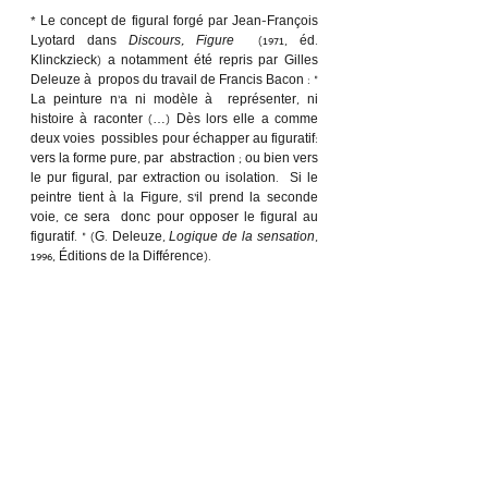
* Le concept de figural forgé par Jean-François 
Lyotard dans 
Discours, Figure
  (1971, éd. 
Klinckzieck) a notamment été repris par Gilles 
Deleuze à  propos du travail de Francis Bacon : « 
La peinture n’a ni modèle à  représenter, ni 
histoire à raconter (…) Dès lors elle a comme 
deux voies  possibles pour échapper au figuratif: 
vers la forme pure, par  abstraction ; ou bien vers 
le pur figural, par extraction ou isolation.  Si le 
peintre tient à la Figure, s’il prend la seconde 
voie, ce sera  donc pour opposer le figural au 
figuratif. » (G. Deleuze, 
Logique de la sensation
, 
1996, Éditions de la Différence).