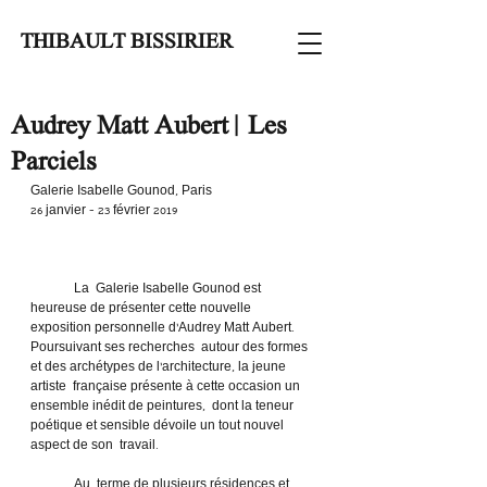
THIBAULT BISSIRIER
Audrey Matt Aubert | Les
Parciels
Galerie Isabelle Gounod, Paris
26 janvier - 23 février 2019
	La  Galerie Isabelle Gounod est 
heureuse de présenter cette nouvelle  
exposition personnelle d’Audrey Matt Aubert. 
Poursuivant ses recherches  autour des formes 
et des archétypes de l’architecture, la jeune 
artiste  française présente à cette occasion un 
ensemble inédit de peintures,  dont la teneur 
poétique et sensible dévoile un tout nouvel 
aspect de son  travail.
	Au  terme de plusieurs résidences et 