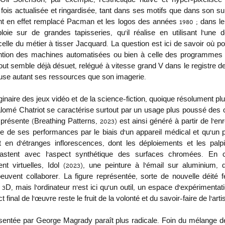
Oli Sorenson, par exemple, l’esthétique naïve et hyper-pixélisée
 fois actualisée et ringardisée, tant dans ses motifs que dans son su
ont en effet remplacé Pacman et les logos des années 1980 ; dans l
éploie sur de grandes tapisseries, qu’il réalise en utilisant l’une 
celle du métier à tisser Jacquard. La question est ici de savoir où pos
ention des machines automatisées ou bien à celle des programmes 
 tout semble déjà désuet, relégué à vitesse grand V dans le registre de
 use autant ses ressources que son imagerie.
ginaire des jeux vidéo et de la science-fiction, quoique résolument plu
lomé Chatriot se caractérise surtout par un usage plus poussé des ou
 présente (Breathing Patterns, 2023) est ainsi généré à partir de l’en
une de ses performances par le biais d’un appareil médical et qu’un
nt en d’étranges inflorescences, dont les déploiements et les palpit
rastent avec l’aspect synthétique des surfaces chromées. En c
ent virtuelles, Idol (2023), une peinture à l’émail sur aluminium
euvent collaborer. La figure représentée, sorte de nouvelle déité fé
, mais l’ordinateur n’est ici qu’un outil, un espace d’expérimentat
final de l’œuvre reste le fruit de la volonté et du savoir-faire de l’artis
résentée par George Magrady paraît plus radicale. Foin du mélange de