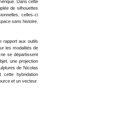
érique. Dans cette 
lée de silhouettes 
onnelles, celles-ci 
pace sans histoire, 
 rapport aux outils 
ur les modalités de 
ne se départissent 
jet, une projection 
lptures de Nicolas 
cette hybridation 
ource et un vecteur. 