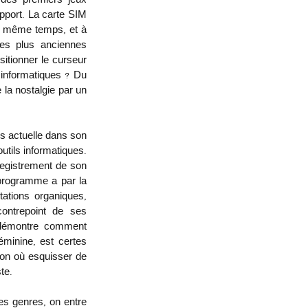
 des premiers jeux 
pport. La carte SIM 
e même temps, et à 
des plus anciennes 
itionner le curseur 
informatiques ? Du 
 la nostalgie par un 
s actuelle dans son 
tils informatiques. 
registrement de son 
 programme a par la 
ations organiques, 
ontrepoint de ses 
, démontre comment 
minine, est certes 
ion où esquisser de 
te.
s genres, on entre 