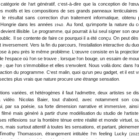
 catégorie de l’art génératif, c’est-à-dire que la conception de l’œu
Les motifs et les compositions de ses grands panneaux lenticulaires 
 le résultat sans correction d’un traitement informatique, obtenu 
Hongrie dans les années 1940. Au fond, qu’importe la nature du co
s devient illisible. Le programme, qui pourrait à lui seul signer son œu
ublic. Il se contente de faire ce pourquoi il a été conçu. On peut dès
 inversement. Vers la fin du parcours, l’installation interactive du d
se à peu près le même problème. L’œuvre consiste en la projection 
 l’espace où l’on se trouve ; lorsque l’on bouge, un essaim de mouch
e ; que l’on s‘immobilise et elles s’envolent. Nous voilà donc dans l’
ction du programme. C’est malin, quoi qu’un peu gadget, et il est vr
nsectes plus vrais que nature procure une étrange sensation.
ions variées, et hétérogènes il faut l’admettre, deux artistes se dis
 vidéo. Nicolas Baier, tout d’abord, avec notamment son cou
i, par sa poésie, sa forte dimension narrative et immersive, ain
é filmé mais généré à partir d’une modélisation du studio de l’artiste
s réflexions sur la frontière ténue entre réalité et monde virtuel, s
s, mais surtout attentif à toutes les sensations, et partant, pleinemen
imothy Thomasson, étrangement intitulée I’m feeling Lucky (2023),