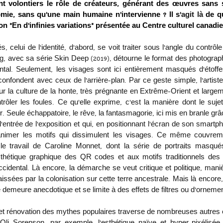
t volontiers le rôle de créateurs, générant des œuvres sans 
mie, sans qu’une main humaine n’intervienne ? Il s’
agit là
 de q
ion “En d’infinies variations” présentée au Centre culturel canadien
celui de l’identité, d’abord, se voit traiter sous l’angle du contrôle 
 avec sa série Skin Deep (2019), détourne le format des photographie
ontal. Seulement, les visages sont ici entièrement masqués d’étoffes
fondent avec ceux de l’arrière-plan. Par ce geste simple, l’artiste, 
 sur la culture de la honte, très prégnante en Extrême-Orient et largem
rôler les foules. Ce qu’elle exprime, c’est la manière dont le sujet, 
r. Seule échappatoire, le rêve, la fantasmagorie, ici mis en branle grâ
l’entrée de l’exposition et qui, en positionnant l’écran de son smart
animer les motifs qui dissimulent les visages. Ce même couvreme
le travail de Caroline Monnet, dont la série de portraits masqué
sthétique graphique des QR codes et aux motifs traditionnels des 
dental. Là encore, la démarche se veut critique et politique, maniè
issées par la colonisation sur cette terre ancestrale. Mais là encore, 
demeure anecdotique et se limite à des effets de filtres ou d’ornemen
on et rénovation des mythes populaires traverse de nombreuses autres