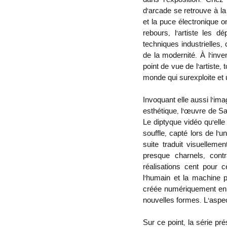
dans l’exposition. Chez 
d’arcade se retrouve à la
et la puce électronique 
rebours, l’artiste les d
techniques industrielles, 
de la modernité. À l’inv
point de vue de l’artiste,
monde qui surexploite et
Invoquant elle aussi l’ima
esthétique, l’œuvre de Sa
Le diptyque vidéo qu’elle
souffle, capté lors de l’
suite traduit visuelleme
presque charnels, cont
réalisations cent pour c
l’humain et la machine p
créée numériquement en 3D
nouvelles formes. L’aspect 
Sur ce point, la série p