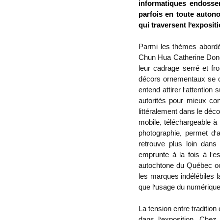
informatiques endossen
parfois en toute autono
qui traversent l’exposit
Parmi les thèmes abordés, 
Chun Hua Catherine Dong,
leur cadrage serré et fr
décors ornementaux se con
entend attirer l’attention
autorités pour mieux cont
littéralement dans le déco
mobile, téléchargeable à 
photographie, permet d’
retrouve plus loin dans 
emprunte à la fois à l’e
autochtone du Québec occi
les marques indélébiles la
que l’usage du numérique 
La tension entre traditi