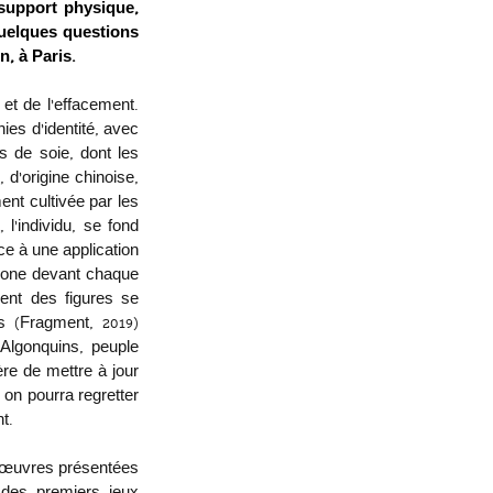
support physique, 
uelques questions 
, à Paris. 
et de l’effacement. 
s d’identité, avec 
 de soie, dont les 
d’origine chinoise, 
ent cultivée par les 
l’individu, se fond 
ce à une application 
phone devant chaque 
nt des figures se 
s (Fragment, 2019) 
Algonquins, peuple 
re de mettre à jour 
on pourra regretter 
t. 
 œuvres présentées 