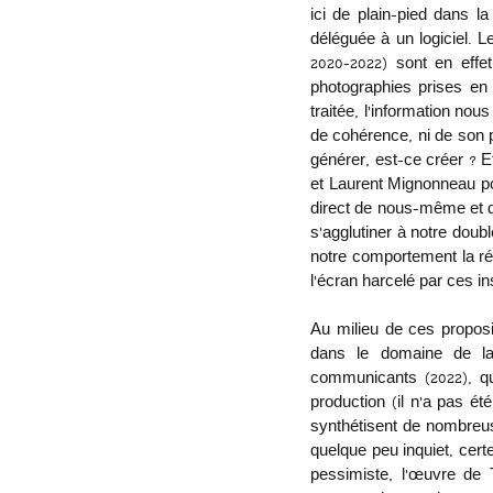
ici de plain-pied dans la
déléguée à un logiciel. 
2020-2022) sont en effet
photographies prises en 
traitée, l’information nou
de cohérence, ni de son p
générer, est-ce créer ? Et
et Laurent Mignonneau po
direct de nous-même et de
s’agglutiner à notre doubl
notre comportement la réa
l’écran harcelé par ces i
Au milieu de ces proposit
dans le domaine de la
communicants (2022), qu
production (il n’a pas ét
synthétisent de nombreuse
quelque peu inquiet, certe
pessimiste, l’œuvre de T