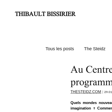
THIBAULT BISSIRIER
Tous les posts
The Steidz
Au Centre
Actus
Textes d'expos
programm
THESTEIDZ.COM
 | 29.0
Quels mondes nouveaux
imagination ? Comment