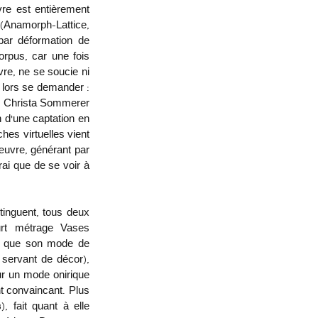
vre est entièrement 
(Anamorph-Lattice, 
par déformation de 
rpus, car une fois 
vre, ne se soucie ni 
 lors se demander : 
uo Christa Sommerer 
d’une captation en 
es virtuelles vient 
œuvre, générant par 
ai que de se voir à 
tinguent, tous deux 
rt métrage Vases 
si que son mode de 
 servant de décor), 
ur un mode onirique 
t convaincant. Plus 
 fait quant à elle 