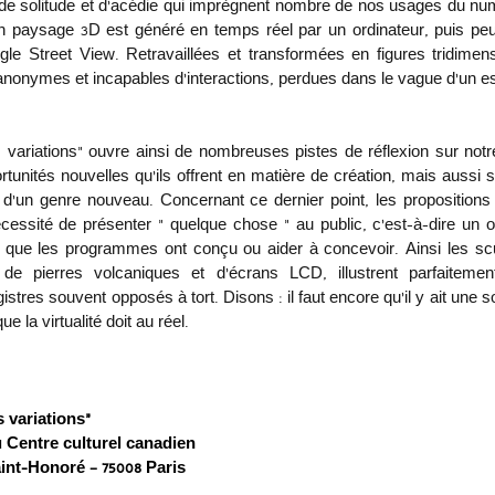
de solitude et d’acédie qui imprègnent nombre de nos usages du num
n paysage 3D est généré en temps réel par un ordinateur, puis peup
gle Street View. Retravaillées et transformées en figures tridimensi
anonymes et incapables d’interactions, perdues dans le vague d’un es
es variations” ouvre ainsi de nombreuses pistes de réflexion sur notre
tunités nouvelles qu’ils offrent en matière de création, mais aussi s
d’un genre nouveau. Concernant ce dernier point, les propositions 
essité de présenter « quelque chose » au public, c’est-à-dire un ob
que les programmes ont conçu ou aider à concevoir. Ainsi les scu
 pierres volcaniques et d’écrans LCD, illustrent parfaitement 
stres souvent opposés à tort. Disons : il faut encore qu’il y ait une s
la virtualité doit au réel.
s variations”
u Centre culturel canadien
int-Honoré – 75008 Paris