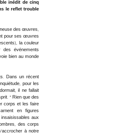
le inédit de cinq 
le reflet trouble 
mineuse des œuvres, 
ant pour ses œuvres 
scents), la couleur 
ur des événements 
nvoie bien au monde 
uts. Dans un 
récent 
inquiétude, pour les 
mait, il ne fallait 
rit. » Rien que des 
 corps et les faire 
rnent en figures 
insaisissables aux 
-ombres, des corps 
’accrocher à notre 