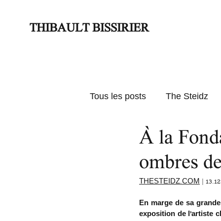
THIBAULT BISSIRIER
Tous les posts
The Steidz
À la Fonda
Actus
Textes d'expos
ombres de
THESTEIDZ.COM
 | 13.1
En marge de sa grande 
exposition de l’artiste c