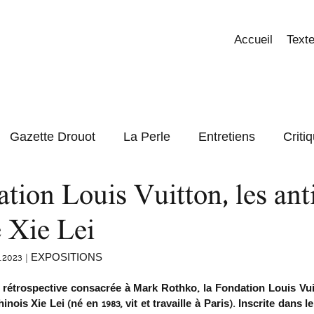
Accueil
Texte
Gazette Drouot
La Perle
Entretiens
Criti
tion Louis Vuitton, les ant
Focus
 Xie Lei
2.2023 | 
EXPOSITIONS
rétrospective consacrée à Mark Rothko, la Fondation Louis Vui
hinois Xie Lei (né en 1983, vit et travaille à Paris). Inscrite dans l