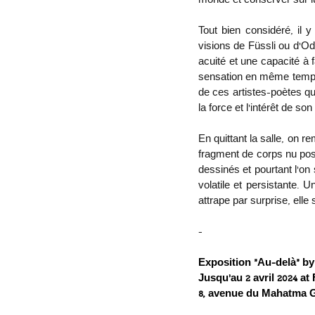
monde et conserver sur 
Tout bien considéré, il 
visions de Füssli ou d’O
acuité et une capacité à f
sensation en même temps q
de ces artistes-poètes qui
la force et l’intérêt de so
En quittant la salle, on r
fragment de corps nu posé
dessinés et pourtant l’on 
volatile et persistante. 
attrape par surprise, elle 
-
Exposition “Au-delà” by
Jusqu’au 2 avril 2024 at
8, avenue du Mahatma G