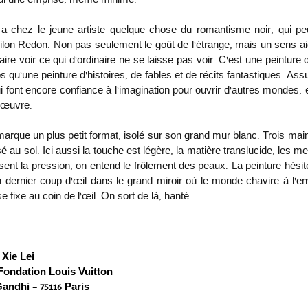
lui une emprise, même minime.
y a chez le jeune artiste quelque chose du romantisme noir, qui peu
dilon Redon. Non pas seulement le goût de l’étrange, mais un sens ai
aire voir ce qui d’ordinaire ne se laisse pas voir. C’est une peinture d
u’une peinture d’histoires, de fables et de récits fantastiques. Assu
 font encore confiance à l’imagination pour ouvrir d’autres mondes, et 
n œuvre.
emarque un plus petit format, isolé sur son grand mur blanc. Trois main
 au sol. Ici aussi la touche est légère, la matière translucide, les m
sent la pression, on entend le frôlement des peaux. La peinture hésite e
Un dernier coup d’œil dans le grand miroir où le monde chavire à l’e
se fixe au coin de l’œil. On sort de là, hanté.
 Xie Lei
 Fondation Louis Vuitton
andhi – 75116 Paris