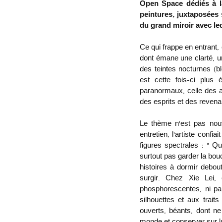
Open Space dédiés à la
peintures, juxtaposées 
du grand miroir avec leq
Ce qui frappe en entrant, 
dont émane une clarté, un
des teintes nocturnes (bl
est cette fois-ci plus 
paranormaux, celle des ap
des esprits et des revena
Le thème n’est pas nouv
entretien
, l’artiste confi
figures spectrales : « Qu
surtout pas garder la bou
histoires à dormir debout
surgir. Chez Xie Lei,
phosphorescentes, ni par
silhouettes et aux trait
ouverts, béants, dont ne