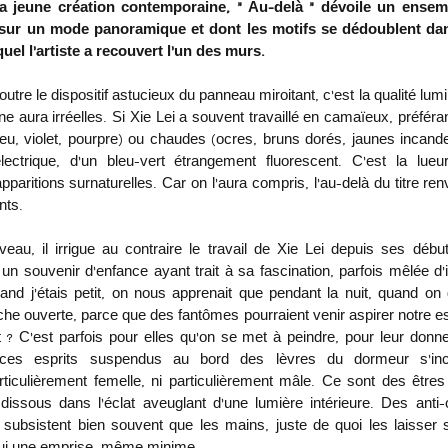
 jeune création contemporaine, « Au-delà » dévoile un ensemb
sur un mode panoramique et dont les motifs se dédoublent dans 
uel l’artiste a recouvert l’un des murs.
outre le dispositif astucieux du panneau miroitant, c’est la qualité lu
e aura irréelles. Si Xie Lei a souvent travaillé en camaïeux, préfér
eu, violet, pourpre) ou chaudes (ocres, bruns dorés, jaunes incande
électrique, d’un bleu-vert étrangement fluorescent. C’est la lue
paritions surnaturelles. Car on l’aura compris, l’au-delà du titre re
nts. 
eau, il irrigue au contraire le travail de Xie Lei depuis ses déb
ait un souvenir d’enfance ayant trait à sa fascination, parfois mêlée d’
and j’étais petit, on nous apprenait que pendant la nuit, quand on dor
che ouverte, parce que des fantômes pourraient venir aspirer notre esp
 ? C’est parfois pour elles qu’on se met à peindre, pour leur donner
 ces esprits suspendus au bord des lèvres du dormeur s’inca
ticulièrement femelle, ni particulièrement mâle. Ce sont des êtres 
s dissous dans l’éclat aveuglant d’une lumière intérieure. Des anti
 subsistent bien souvent que les mains, juste de quoi les laisser s