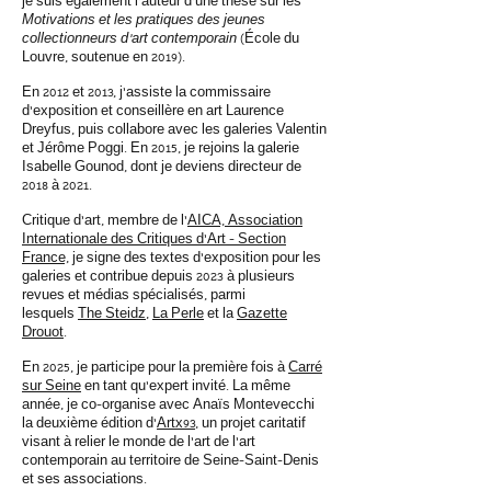
je suis également l’auteur d’une thèse sur les
Motivations et les pratiques des jeunes
collectionneurs d’art contemporain
(École du
Louvre, soutenue en 2019).
En 2012 et 2013, j’assiste la commissaire
d’exposition et conseillère en art Laurence
Dreyfus, puis collabore avec les galeries Valentin
et Jérôme Poggi. En 2015, je rejoins la galerie
Isabelle Gounod, dont je deviens directeur de
2018 à 2021.
Critique d'art, membre de l'
AICA, Association
Internationale des Critiques d'Art - Section
France,
je signe des textes d'exposition pour les
galeries et contribue depuis 2023 à plusieurs
revues et médias spécialisés, parmi
lesquels
The Steidz
,
La Perle
et la
Gazette
Drouot
.
En 2025, je participe pour la première fois à
Carré
sur Seine
en tant qu'expert invité. La même
année, je co-organise avec Anaïs Montevecchi
la deuxième édition d'
Artx93
, un projet caritatif
visant à relier le monde de l'art de l'art
contemporain au territoire de Seine-Saint-Denis
et ses associations.