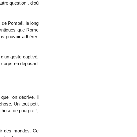
re question : d’où 
 de Pompéi, le long 
 antiques que Rome 
s pouvoir adhérer. 
’un geste captivé, 
 corps en déposant 
ue l’on décrive, il 
hose. Un tout petit 
 chose de pourpre », 
vrir des mondes. Ce 