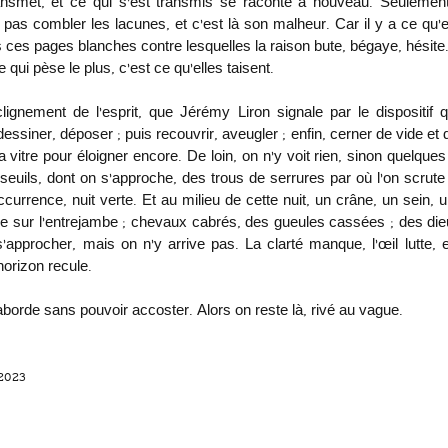
 transmet, et ce qui s’est transmis se raconte à nouveau. Seulement
t pas combler les lacunes, et c’est là son malheur. Car il y a ce qu’el
 ces pages blanches contre lesquelles la raison bute, bégaye, hésite.
 qui pèse le plus, c’est ce qu’elles taisent. 
clignement de l’esprit, que Jérémy Liron signale par le dispositif q
dessiner, déposer ; puis recouvrir, aveugler ; enfin, cerner de vide et 
la vitre pour éloigner encore. De loin, on n’y voit rien, sinon quelque
ils, dont on s’approche, des trous de serrures par où l’on scrute p
occurrence, nuit verte. Et au milieu de cette nuit, un crâne, un sein, un
e sur l’entrejambe ; chevaux cabrés, des gueules cassées ; des di
’approcher, mais on n’y arrive pas. La clarté manque, l’œil lutte, e
horizon recule.
borde sans pouvoir accoster. Alors on reste là, rivé au vague.
 2023