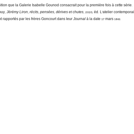
osition que la Galerie Isabelle Gounod consacrait pour la première fois à cette série.
uy, 
Jérémy Liron, récits, pensées, dérives et chutes
, 2020, éd. L’atelier contemporai
t rapportés par les frères Goncourt dans leur 
Journal 
à la date 17 mars 1861