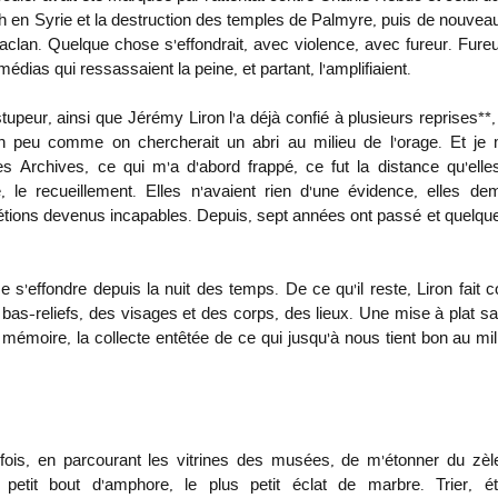
 en Syrie et la destruction des temples de Palmyre, puis de nouveau 
taclan. Quelque chose s’effondrait, avec violence, avec fureur. Fure
édias qui ressassaient la peine, et partant, l’amplifiaient. 
tupeur, ainsi que Jérémy Liron l’a déjà confié à plusieurs reprises**, 
un peu comme on chercherait un abri au milieu de l’orage. Et je 
 Archives, ce qui m’a d’abord frappé, ce fut la distance qu’elles
e, le recueillement. Elles n’avaient rien d’une évidence, elles de
étions devenus incapables. Depuis, sept années ont passé et quelque
e s’effondre depuis la nuit des temps. De ce qu’il reste, Liron fait c
 bas-reliefs, des visages et des corps, des lieux. Une mise à plat sa
 mémoire, la collecte entêtée de ce qui jusqu’à nous tient bon au m
 fois, en parcourant les vitrines des musées, de m’étonner du zèl
etit bout d’amphore, le plus petit éclat de marbre. Trier, étiq