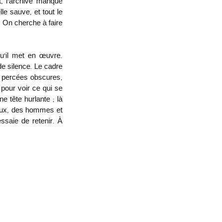
, l’archive manque 
le sauve, et tout le 
 On cherche à faire 
u’il met en œuvre. 
de silence. Le cadre 
s percées obscures, 
our voir ce qui se 
e tête hurlante ; là 
eux, des hommes et 
ssaie de retenir. À 