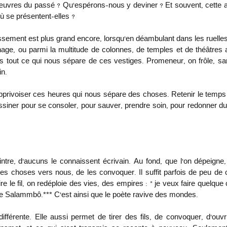
vres du passé ? Qu’espérons-nous y deviner ? Et souvent, cette aut
ù se présentent-elles ? 
ssement est plus grand encore, lorsqu’en déambulant dans les ruelles
thage, ou parmi la multitude de colonnes, de temples et de théâtres
tout ce qui nous sépare de ces vestiges. Promeneur, on frôle, san
in.
pprivoiser ces heures qui nous sépare des choses. Retenir le temps d
ner pour se consoler, pour sauver, prendre soin, pour redonner du
tre, d’aucuns le connaissent écrivain. Au fond, que l’on dépeigne, q
 les choses vers nous, de les convoquer. Il suffit parfois de peu de c
tire le fil, on redéploie des vies, des empires : « je veux faire quelque
de Salammbô.*** C’est ainsi que le poète ravive des mondes.
différente. Elle aussi permet de tirer des fils, de convoquer, d’ou