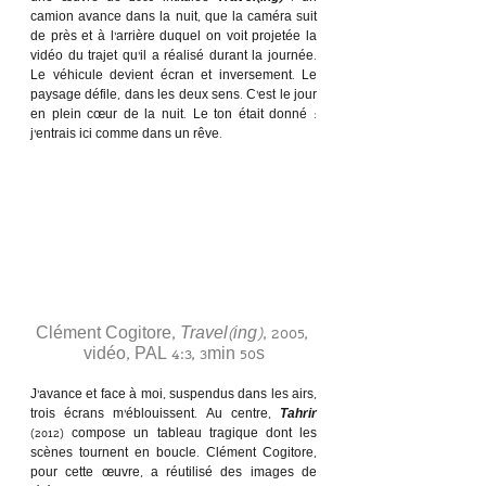
camion avance dans la nuit, que la caméra suit 
de près et à l’arrière duquel on voit projetée la 
vidéo du trajet qu’il a réalisé durant la journée. 
Le véhicule devient écran et inversement. Le 
paysage défile, dans les deux sens. C’est le jour 
en plein cœur de la nuit. Le ton était donné : 
j’entrais ici comme dans un rêve. 
Clément Cogitore, 
Travel(ing)
, 2005, 
vidéo, PAL 4:3, 3min 50s
J’avance et face à moi, suspendus dans les airs, 
trois écrans m’éblouissent. Au centre, 
Tahrir
(2012) compose un tableau tragique dont les 
scènes tournent en boucle. Clément Cogitore, 
pour cette œuvre, a réutilisé des images de 