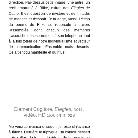
direction. Par-dessus cette image, une autre, un 
récit emprunté à Rilke, extrait des 
Élégies de 
Duino
. Il est question de mystère et de finitude, 
de menace et d’espoir. D’un ange, aussi. L’écho 
du poème de Rilke se répercute à travers 
l’assemblée, dont chacun des membres 
s’accroche désespérément à son téléphone, tout 
à la fois totem de notre individualisme et vecteur 
de communication. Ensemble mais désunis. 
Cela tient du manifeste et du rituel. 
Clément Cogitore, 
Elegies
, 2014, 
vidéo, HD 16:9, 6min 52s
Me voici convaincu et séduit, je reste et j’avance 
à tâtons. Derrière le triptyque, un couloir dessert 