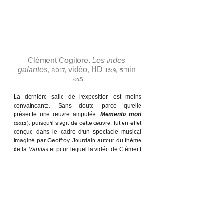
Clément Cogitore, 
Les Indes 
galantes
, 2017, vidéo, HD 16:9, 5min 
26s
La dernière salle de l’exposition est moins 
convaincante. Sans doute parce qu’elle 
présente une œuvre amputée. 
Memento mori
(2012), puisqu’il s’agit de cette œuvre, fut en effet 
conçue dans le cadre d’un spectacle musical 
imaginé par Geoffroy Jourdain autour du thème 
de la 
Vanitas
 et pour lequel la vidéo de Clément 
Cogitore servait en quelque sorte de décor 
animé. Le format « salle de cinéma » ne pouvait 
donc convenir, d’autant que le film dure plus 
d’une heure. À y rester quelques minutes on est 
cependant happé par la beauté et le mystère 
des images, de ces loups qui divaguent au 
milieu du brouillard et des tobogans d’enfants. 