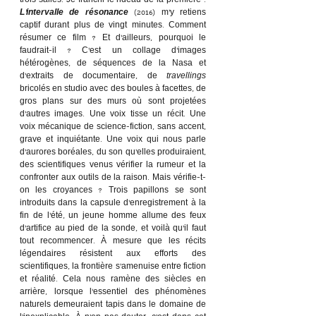
trois salles. Je franchi le rideau de la première : 
L’intervalle de résonance
 (2016) m’y retiens 
captif durant plus de vingt minutes. Comment 
résumer ce film ? Et d’ailleurs, pourquoi le 
faudrait-il ? C’est un collage d’images 
hétérogènes, de séquences de la Nasa et 
d’extraits de documentaire, de 
travellings
bricolés en studio avec des boules à facettes, de 
gros plans sur des murs où sont projetées 
d’autres images. Une voix tisse un récit. Une 
voix mécanique de science-fiction, sans accent, 
grave et inquiétante. Une voix qui nous parle 
d’aurores boréales, du son qu’elles produiraient, 
des scientifiques venus vérifier la rumeur et la 
confronter aux outils de la raison. Mais vérifie-t-
on les croyances ? Trois papillons se sont 
introduits dans la capsule d’enregistrement à la 
fin de l’été, un jeune homme allume des feux 
d’artifice au pied de la sonde, et voilà qu’il faut 
tout recommencer. À mesure que les récits 
légendaires résistent aux efforts des 
scientifiques, la frontière s’amenuise entre fiction 
et réalité. Cela nous ramène des siècles en 
arrière, lorsque l’essentiel des phénomènes 
naturels demeuraient tapis dans le domaine de 