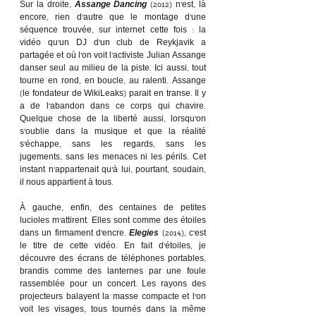
Sur la droite, 
Assange Dancing
 (2012) n’est, là 
encore, rien d’autre que le montage d’une 
séquence trouvée, sur internet cette fois : la 
vidéo qu’un DJ d’un club de Reykjavik a 
partagée et où l’on voit l’activiste Julian Assange 
danser seul au milieu de la piste. Ici aussi, tout 
tourne en rond, en boucle, au ralenti. Assange 
(le fondateur de WikiLeaks) parait en transe. Il y 
a de l’abandon dans ce corps qui chavire. 
Quelque chose de la liberté aussi, lorsqu’on 
s’oublie dans la musique et que la réalité 
s’échappe, sans les regards, sans les 
jugements, sans les menaces ni les périls. Cet 
instant n’appartenait qu’à lui, pourtant, soudain, 
il nous appartient à tous.
À gauche, enfin, des centaines de petites 
lucioles m’attirent. Elles sont comme des étoiles 
dans un firmament d’encre. 
Elegies
(2014), c’est 
le titre de cette vidéo. En fait d’étoiles, je 
découvre des écrans de téléphones portables, 
brandis comme des lanternes par une foule 
rassemblée pour un concert. Les rayons des 
projecteurs balayent la masse compacte et l’on 
voit les visages, tous tournés dans la même 