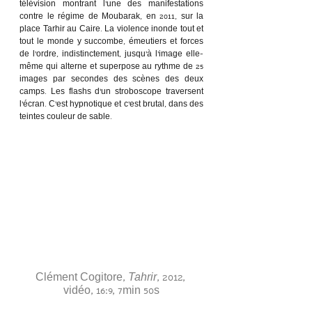
télévision montrant l’une des manifestations 
contre le régime de Moubarak, en 2011, sur la 
place Tarhir au Caire. La violence inonde tout et 
tout le monde y succombe, émeutiers et forces 
de l’ordre, indistinctement, jusqu’à l’image elle-
même qui alterne et superpose au rythme de 25 
images par secondes des scènes des deux 
camps. Les flashs d’un stroboscope traversent 
l’écran. C’est hypnotique et c’est brutal, dans des 
teintes couleur de sable. 
Clément Cogitore, 
Tahrir
, 2012, 
vidéo, 16:9, 7min 50s