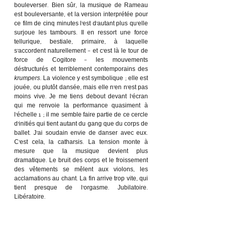
bouleverser. Bien sûr, la musique de Rameau 
est bouleversante, et la version interprétée pour 
ce film de cinq minutes l’est d’autant plus qu’elle 
surjoue les tambours. Il en ressort une force 
tellurique, bestiale, primaire, à laquelle 
s’accordent naturellement – et c’est là le tour de 
force de Cogitore – les mouvements 
déstructurés et terriblement contemporains des 
krumpers
. La violence y est symbolique ; elle est 
jouée, ou plutôt dansée, mais elle n’en n’est pas 
moins vive. Je me tiens debout devant l’écran 
qui me renvoie la performance quasiment à 
l’échelle 1 ; il me semble faire partie de ce cercle 
d’initiés qui tient autant du gang que du corps de 
ballet. J’ai soudain envie de danser avec eux. 
C’est cela, la catharsis. La tension monte à 
mesure que la musique devient plus 
dramatique. Le bruit des corps et le froissement 
des vêtements se mêlent aux violons, les 
acclamations au chant. La fin arrive trop vite, qui 
tient presque de l’orgasme. Jubilatoire. 
Libératoire. 