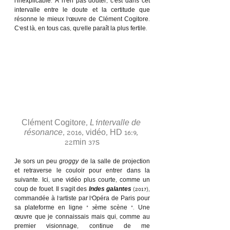
l’inexplicable. À n’en pas douter, c’est dans cet 
intervalle entre le doute et la certitude que 
résonne le mieux l’œuvre de Clément Cogitore. 
C’est là, en tous cas, qu’elle paraît la plus fertile.  
Clément Cogitore, 
L’intervalle de 
résonance
, 2016, vidéo, HD 16:9, 
22min 37s
Je sors un peu 
groggy
 de la salle de projection 
et retraverse le couloir pour entrer dans la 
suivante. Ici, une vidéo plus courte, comme un 
coup de fouet. Il s’agit des 
Indes galantes
 (2017), 
commandée à l’artiste par l’Opéra de Paris pour 
sa plateforme en ligne « 3ème scène ». Une 
œuvre que je connaissais mais qui, comme au 
premier visionnage, continue de me 