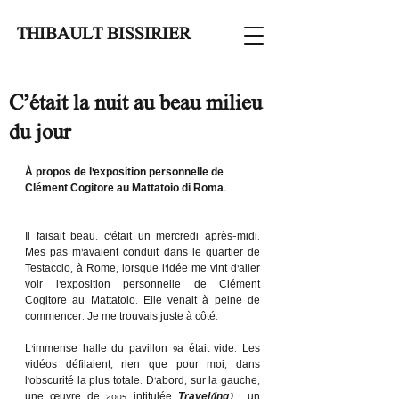
THIBAULT BISSIRIER
C’était la nuit au beau milieu
du jour
À propos de l’exposition personnelle de 
Clément Cogitore au Mattatoio di Roma.
Il faisait beau, c’était un mercredi après-midi. 
Mes pas m’avaient conduit dans le quartier de 
Testaccio, à Rome, lorsque l’idée me vint d’aller 
voir l’exposition personnelle de Clément 
Cogitore au Mattatoio. Elle venait à peine de 
commencer. Je me trouvais juste à côté.
L’immense halle du pavillon 9a était vide. Les 
vidéos défilaient, rien que pour moi, dans 
l’obscurité la plus totale. D’abord, sur la gauche, 
une œuvre de 2005 intitulée 
Travel(ing)
 : un 