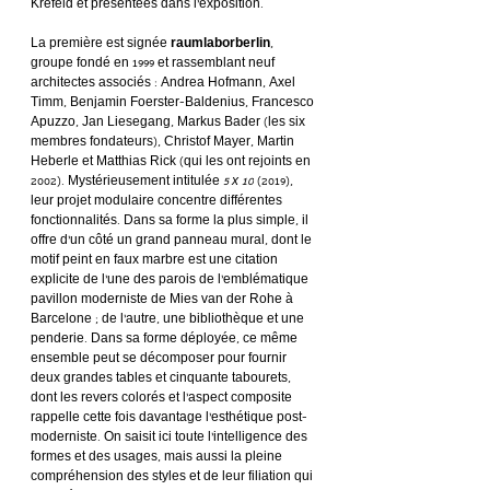
Krefeld et présentées dans l’exposition.
La première est signée 
raumlaborberlin
, 
groupe fondé en 1999 et rassemblant neuf 
architectes associés : Andrea Hofmann, Axel 
Timm, Benjamin Foerster-Baldenius, Francesco 
Apuzzo, Jan Liesegang, Markus Bader (les six 
membres fondateurs), Christof Mayer, Martin 
Heberle et Matthias Rick (qui les ont rejoints en 
2002). Mystérieusement intitulée 
5 x 10
 (2019), 
leur projet modulaire concentre différentes 
fonctionnalités. Dans sa forme la plus simple, il 
offre d’un côté un grand panneau mural, dont le 
motif peint en faux marbre est une citation 
explicite de l’une des parois de l’emblématique 
pavillon moderniste de Mies van der Rohe à 
Barcelone ; de l’autre, une bibliothèque et une 
penderie. Dans sa forme déployée, ce même 
ensemble peut se décomposer pour fournir 
deux grandes tables et cinquante tabourets, 
dont les revers colorés et l’aspect composite 
rappelle cette fois davantage l’esthétique post-
moderniste. On saisit ici toute l’intelligence des 
formes et des usages, mais aussi la pleine 
compréhension des styles et de leur filiation qui 