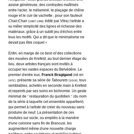
l’élégance : deux grands arceaux croisés, une 
assise généreuse, des contrastes maîtrisés 
entre l’acier, le mélaminé, le plaçage de chêne 
rouge et le cuir de vachette ; pour son fauteuil 
Chair/Chair
 (1987-1990, édité par Vitra) l’artiste a 
su mêler simplicité des lignes et richesse des 
matériaux, grâce à un subtil jeu d’échos entre 
tous les motifs. Qui a dit que le minimalisme ne 
devait pas être coquet ?
Enfin, en marge de ce 
best-of
 des collections 
des musées de Krefeld, au tout dernier étage du 
lieu, deux artistes français sont invités à 
occuper les vastes espaces du Belvédère. Le 
premier d’entre eux, 
Franck Bragigand
 (né en 
1971), présente sa série de 
Tabourets
 (2019), tous 
semblables, achetés en seconde main à Krefeld 
et repeints par ses soins en bichromie. Un geste 
minimal de « restauration du quotidien » (du nom 
de la série à laquelle cet ensemble appartient) 
qui permet à l’artiste de créer du nouveau sans 
produire de neuf. La présentation de ces 
modules sur socle, ou empilés à la manière 
d’une colonne sans fin de Brancusi, les 
augmentent même d’une nouvelle charge 