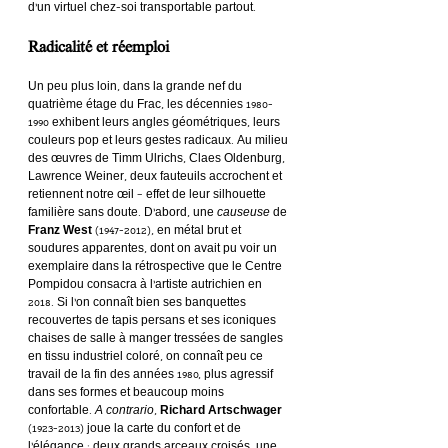
d’un virtuel chez-soi transportable partout.
Radicalité et réemploi
Un peu plus loin, dans la grande nef du 
quatrième étage du Frac, les décennies 1980-
1990 exhibent leurs angles géométriques, leurs 
couleurs pop et leurs gestes radicaux. Au milieu 
des œuvres de Timm Ulrichs, Claes Oldenburg, 
Lawrence Weiner, deux fauteuils accrochent et 
retiennent notre œil – effet de leur silhouette 
familière sans doute. D’abord, une 
causeuse
 de 
Franz West
 (1947-2012), en métal brut et 
soudures apparentes, dont on avait pu voir un 
exemplaire dans la rétrospective que le Centre 
Pompidou consacra à l’artiste autrichien en 
2018. Si l’on connaît bien ses banquettes 
recouvertes de tapis persans et ses iconiques 
chaises de salle à manger tressées de sangles 
en tissu industriel coloré, on connaît peu ce 
travail de la fin des années 1980, plus agressif 
dans ses formes et beaucoup moins 
confortable. 
A contrario
, 
Richard Artschwager
(1923-2013) joue la carte du confort et de 