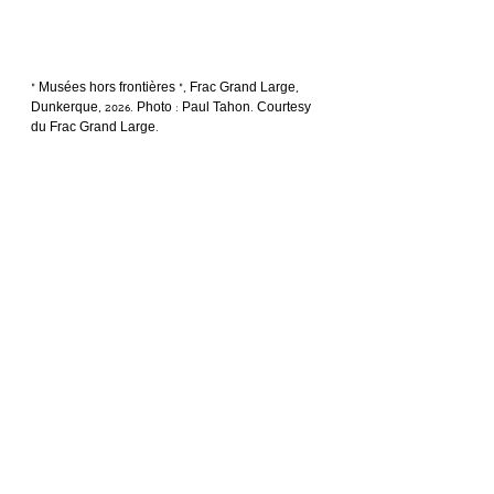
« Musées hors frontières », Frac Grand Large, 
Dunkerque, 2026. Photo : Paul Tahon. Courtesy 
du Frac Grand Large.
Richard Artschwager, 
Chair/Chair
, 1987-1990, 
chêne rouge, stratifié mélaminé, cuir de 
vachette et acier peint, 66 × 104 × 126 cm. 