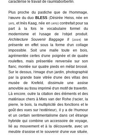
caractérise le travail de raumlaborberlin.
Plus proche du pastiche que de l’hommage, 
l’œuvre du duo 
BLESS 
(Désirée Heiss, née en 
1971, et Inès Kaag, née en 1970) contrefait pour sa 
part à la fois le vocabulaire formel du 
modernisme et l’usage de l’objet produit. 
Architecture Souvenir Baggage II
 (2019) se 
présente en effet sous la forme d’un collage 
impossible. Soit une malle toute en bois, 
agrémentée certes d’une poignée et de quatre 
roulettes, mais présentée renversée sur son 
flanc, montée sur quatre pieds en métal brossé. 
Sur le dessus, l’image d’un jardin, photographié 
par la grande baie vitrée d’une des villas des 
musée de Krefeld, dissimule une assise 
amovible au tissu imprimé d’un motif de travertin. 
Là encore, outre la citation des éléments et des 
matériaux chers à Mies van der Rohe (l’acier, la 
pierre, le bois, la multiplicité des fonctions et le 
goût des vues sur l’extérieur), il y a de l’humour 
et un certain sentimentalisme dans cet étrange 
hybride qui combine un accessoire de voyage, 
lié au mouvement et à la découverte, avec un 
meuble d’assise et le souvenir d’une vue située, 