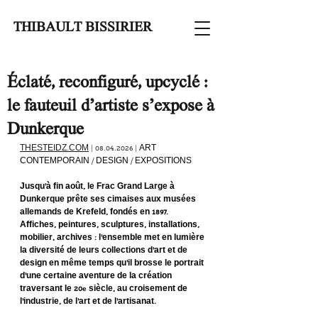
THIBAULT BISSIRIER
Éclaté, reconfiguré, upcyclé :
le fauteuil d’artiste s’expose à
Dunkerque
THESTEIDZ.COM
 | 08.04.2026 | 
ART 
CONTEMPORAIN / DESIGN / EXPOSITIONS
Jusqu’à fin août, le Frac Grand Large à 
Dunkerque prête ses cimaises aux musées 
allemands de Krefeld, fondés en 1897. 
Affiches, peintures, sculptures, installations, 
mobilier, archives : l’ensemble met en lumière 
la diversité de leurs collections d’art et de 
design en même temps qu’il brosse le portrait 
d’une certaine aventure de la création 
traversant le 20
 siècle, au croisement de 
e
l’industrie, de l’art et de l’artisanat.