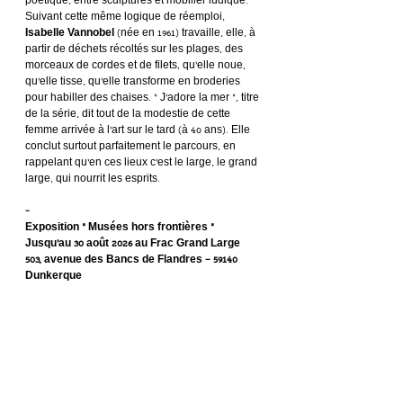
poétique, entre sculptures et mobilier ludique. 
Suivant cette même logique de réemploi, 
Isabelle Vannobel
 (née en 1961) travaille, elle, à 
partir de déchets récoltés sur les plages, des 
morceaux de cordes et de filets, qu’elle noue, 
qu’elle tisse, qu’elle transforme en broderies 
pour habiller des chaises. « J’adore la mer », titre 
de la série, dit tout de la modestie de cette 
femme arrivée à l’art sur le tard (à 40 ans). Elle 
conclut surtout parfaitement le parcours, en 
rappelant qu’en ces lieux c’est le large, le grand 
large, qui nourrit les esprits.
-
Exposition « Musées hors frontières »
Jusqu’au 30 août 2026 au Frac Grand Large
503, avenue des Bancs de Flandres – 59140 
Dunkerque