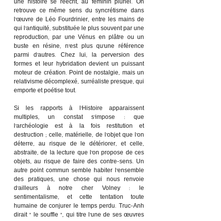
une histoire se réécrit, au féminin pluriel. On 
retrouve ce même sens du syncrétisme dans 
l’œuvre de Léo Fourdrinier, entre les mains de 
qui l’antiquité, substituée le plus souvent par une 
reproduction, par une Vénus en plâtre ou un 
buste en résine, n’est plus qu’une référence 
parmi d’autres. Chez lui, la perversion des 
formes et leur hybridation devient un puissant 
moteur de création. Point de nostalgie, mais un 
relativisme décomplexé, surréaliste presque, qui 
emporte et poétise tout. 
Si les rapports à l’Histoire apparaissent 
multiples, un constat s’impose : que 
l’archéologie est à la fois restitution et 
destruction ; celle, matérielle, de l’objet que l’on 
déterre, au risque de le détériorer, et celle, 
abstraite, de la lecture que l’on propose de ces 
objets, au risque de faire des contre-sens. Un 
autre point commun semble habiter l’ensemble 
des pratiques, une chose qui nous renvoie 
d’ailleurs à notre cher Volney : le 
sentimentalisme, et cette tentation toute 
humaine de conjurer le temps perdu. Truc-Anh 
dirait « le souffle », qui titre l’une de ses œuvres 