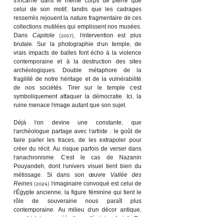
s’incarne dans le même corps de pierre que 
celui de son motif, tandis que les cadrages 
resserrés rejouent la nature fragmentaire de ces 
collections mutilées qui emplissent nos musées. 
Dans 
Capitole
 (2017), l’intervention est plus 
brutale. Sur la photographie d’un temple, de 
vrais impacts de balles font écho à la violence 
contemporaine et à la destruction des sites 
archéologiques. Double métaphore de la 
fragilité de notre héritage et de la vulnérabilité 
de nos sociétés. Tirer sur le temple c’est 
symboliquement attaquer la démocratie. Ici, la 
ruine menace l’image autant que son sujet.
Déjà l’on devine une constante, que 
l’archéologue partage avec l’artiste : le goût de 
faire parler les traces, de les extrapoler pour 
créer du récit. Au risque parfois de verser dans 
l’anachronisme. C’est le cas de Nazanin 
Pouyandeh, dont l’univers visuel tient bien du 
métissage. Si dans son œuvre 
Vallée des 
Reines
 (2024) l’imaginaire convoqué est celui de 
l’Égypte ancienne, la figure féminine qui tient le 
rôle de souveraine nous paraît plus 
contemporaine. Au milieu d’un décor antique, 