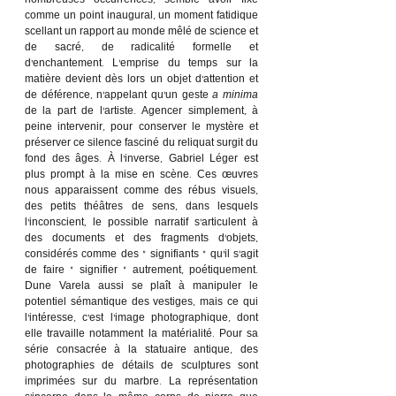
nombreuses occurrences, semble avoir fixé 
comme un point inaugural, un moment fatidique 
scellant un rapport au monde mêlé de science et 
de sacré, de radicalité formelle et 
d’enchantement. L’emprise du temps sur la 
matière devient dès lors un objet d’attention et 
de déférence, n’appelant qu’un geste 
a minima
de la part de l’artiste. Agencer simplement, à 
peine intervenir, pour conserver le mystère et 
préserver ce silence fasciné du reliquat surgit du 
fond des âges. À l’inverse, Gabriel Léger est 
plus prompt à la mise en scène. Ces œuvres 
nous apparaissent comme des rébus visuels, 
des petits théâtres de sens, dans lesquels 
l’inconscient, le possible narratif s’articulent à 
des documents et des fragments d’objets, 
considérés comme des « signifiants » qu’il s’agit 
de faire « signifier » autrement, poétiquement. 
Dune Varela aussi se plaît à manipuler le 
potentiel sémantique des vestiges, mais ce qui 
l’intéresse, c’est l’image photographique, dont 
elle travaille notamment la matérialité. Pour sa 
série consacrée à la statuaire antique, des 
photographies de détails de sculptures sont 
imprimées sur du marbre. La représentation 