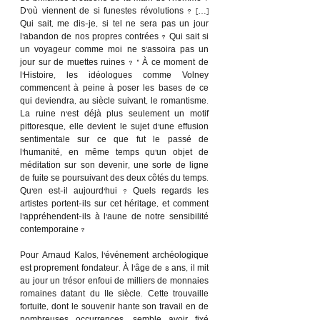
D’où viennent de si funestes révolutions ? […] 
Qui sait, me dis-je, si tel ne sera pas un jour 
l’abandon de nos propres contrées ? Qui sait si 
un voyageur comme moi ne s’assoira pas un 
jour sur de muettes ruines ? » À ce moment de 
l’Histoire, les idéologues comme Volney 
commencent à peine à poser les bases de ce 
qui deviendra, au siècle suivant, le romantisme. 
La ruine n’est déjà plus seulement un motif 
pittoresque, elle devient le sujet d’une effusion 
sentimentale sur ce que fut le passé de 
l’humanité, en même temps qu’un objet de 
méditation sur son devenir, une sorte de ligne 
de fuite se poursuivant des deux côtés du temps. 
Qu’en est-il aujourd’hui ? Quels regards les 
artistes portent-ils sur cet héritage, et comment 
l’appréhendent-ils à l’aune de notre sensibilité 
contemporaine ? 
Pour Arnaud Kalos, l’événement archéologique 
est proprement fondateur. À l’âge de 8 ans, il mit 
au jour un trésor enfoui de milliers de monnaies 
romaines datant du IIe siècle. Cette trouvaille 
fortuite, dont le souvenir hante son travail en de 