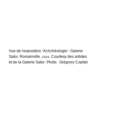
Vue de l’exposition “Ar(t)chéologie”, Galerie 
Sator, Romainville, 2024. Courtesy des artistes 
et de la Galerie Sator. Photo : Grégrory Copitet.