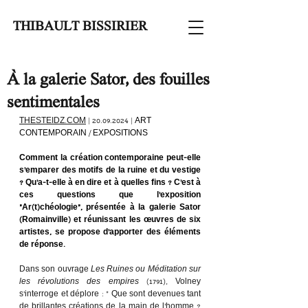
THIBAULT BISSIRIER
À la galerie Sator, des fouilles
sentimentales
THESTEIDZ.COM
 | 20.09.2024 | 
ART 
CONTEMPORAIN / EXPOSITIONS
Comment la création contemporaine peut-elle 
s’emparer des motifs de la ruine et du vestige 
? Qu’a-t-elle à en dire et à quelles fins ? C’est à 
ces questions que l’exposition 
“Ar(t)chéologie”, présentée à la galerie Sator 
(Romainville) et réunissant les œuvres de six 
artistes, se propose d’apporter des éléments 
de réponse.
Dans son ouvrage 
Les Ruines ou Méditation sur 
les révolutions des empires
 (1791), Volney 
s’interroge et déplore : « Que sont devenues tant 
de brillantes créations de la main de l’homme ? 