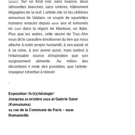
(2022). Sur un fond noir, sans nuance, deux 
silhouettes blanches, sans ombres, hâtivement 
dégagées de la nuit. L’artiste cite ici les célèbres 
amoureux de Valdaro, ce couple de squelettes 
humains enlacés depuis 6000 ans et exhumés 
en 2007 dans la région de Mantoue, en Italie. 
Plus que les autres, cette œuvre de Truc-Ahn 
nous dit le caractère émotionnel du lien qui nous 
attache à notre propre humanité, à son passé et 
à sa ruine, à son avenir aussi, mais surtout à 
l’intarissable source d’inspiration que son 
surgissement alimente. Au milieu des 
décombres il reste des possibles, que l’artiste-
voyageur s’évertue à relever.
-
Exposition “Ar(t)chéologie”
Jusqu’au 26 octobre 2024 at Galerie Sator 
(Komunuma)
43, rue de la Commune de Paris – 93230 
Romainville