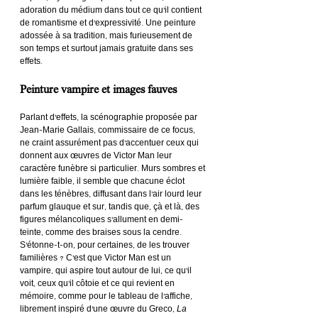
adoration du médium dans tout ce qu’il contient 
de romantisme et d’expressivité. Une peinture 
adossée à sa tradition, mais furieusement de 
son temps et surtout jamais gratuite dans ses 
effets.
Peinture vampire et images fauves
Parlant d’effets, la scénographie proposée par 
Jean-Marie Gallais, commissaire de ce focus, 
ne craint assurément pas d’accentuer ceux qui 
donnent aux œuvres de Victor Man leur 
caractère funèbre si particulier. Murs sombres et 
lumière faible, il semble que chacune éclot 
dans les ténèbres, diffusant dans l’air lourd leur 
parfum glauque et sur, tandis que, çà et là, des 
figures mélancoliques s’allument en demi-
teinte, comme des braises sous la cendre. 
S’étonne-t-on, pour certaines, de les trouver 
familières ? C’est que Victor Man est un 
vampire, qui aspire tout autour de lui, ce qu’il 
voit, ceux qu’il côtoie et ce qui revient en 
mémoire, comme pour le tableau de l’affiche, 
librement inspiré d’une œuvre du Greco, 
La 