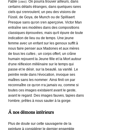
Fable
 (1580). On pourra trouver ailleurs, dans 
certains détails étranges, dans quelques rares 
ciels qui s’enroulent, un peu des visions de 
Füssli, de Goya, de Munch ou de Spilliaert. 
Presque sans qu’on s’en aperçoive, Victor Man 
entraîne ses modèles dans des compositions 
classiques éprouvées, mais qu’il épure de toute 
indication de lieu ou de temps. Une jeune 
femme avec un enfant sur les genoux suffit à 
nous faire penser aux Madones et aux mères 
de tous les cultes ; un corps offert, un crâne 
humain rejouent la Jeune fille et la Mort autour 
d’une réflexion millénaire sur le temps qui 
passe et le désir, sur la beauté, sa vanité. Le 
peintre reste dans l’évocation, invoque ses 
maîtres sans les nommer. Ainsi finit-on par 
reconnaître ce qu’on n’a jamais vu, comme si 
toutes ces images existaient avant le geste, 
avant le regard. Des images fauves, tapies dans 
l’ombre, prêtes à nous sauter à la gorge.
À nos démons intérieurs
Plus de doute sur cette sauvagerie de la 
peinture à considérer le dernier ensemble 