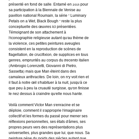
présenté en fond de salle. Entamé en 2015 pour 
sa participation à la Biennale de Venise au 
pavillon national Roumain, la série « Luminary 
Petals on a Wet, Black Bough » reste la plus 
conceptuelle des œuvres ici présentées. 
Témoignant de son attachement à 
l’iconographie religieuse autant qu’au thème de 
la violence, ces petites peintures aveugles 
consistent en la reproduction de scènes de 
flagellation, de crucifixion, de supplices en tous 
genres, empruntés au corpus du 
trecento
 italien 
(Ambrogio Lorenzetti, Giovanni di Pietro, 
Sassetta) mais que Man éteint dans des 
camaïeux anthracites. De loin, on n’y voit rien et 
il faut à notre œil s’habituer à la nuit, jusqu’à ce 
que peu à peu la cruauté surgisse, qu’on finisse 
le nez dessus à craindre qu’elle nous hante.
Voilà comment Victor Man s’enracine et se 
déploie, comment il s’approprie l’imaginaire 
collectif et les formes du passé pour mener ses 
réflexions personnelles, ses états d’âmes, ses 
propres peurs vers des représentations plus 
universelles, plus grandes que lui, que nous. Sa 