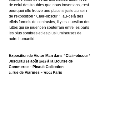
peinture pèse du poids des siècles autant que 
de celui des troubles que nous traversons, c’est 
pourquoi elle trouve une place si juste au sein 
de l’exposition « Clair-obscur » : au-delà des 
effets formels de contrastes, il y est question des 
luttes qui se jouent en souterrain entre les parts 
les plus sombres et les plus lumineuses de 
notre humanité.
-
Exposition de Victor Man dans « Clair-obscur »
Jusqu’au 24 août 2026 à la Bourse de 
Commerce – Pinault Collection
2, rue de Viarmes – 75001 Paris