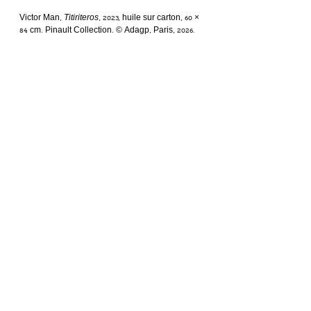
Victor Man, 
Titiriteros
, 2023, huile sur carton, 60 × 
84 cm. Pinault Collection. © Adagp, Paris, 2026.