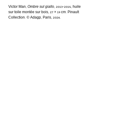
Victor Man, 
Ombre sul giallo
, 2013-2014, huile 
sur toile montée sur bois, 27 × 19 cm. Pinault 
Collection. © Adagp, Paris, 2026.
Victor Man, 
Charmer in the Season Mist of 
Lead
, 2019, huile sur carton, 72 × 88 × 5 cm (avec 
cadre). Pinault Collection. © Adagp, Paris, 2026.