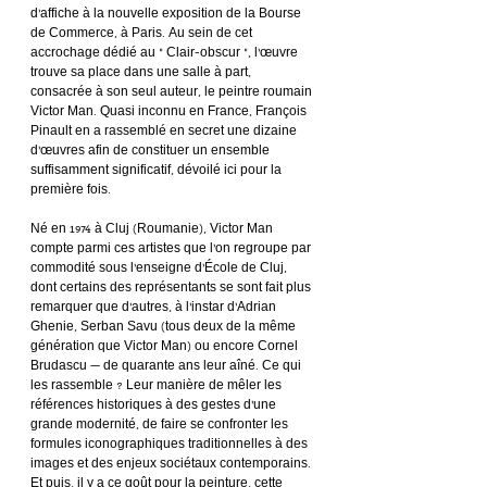
d’affiche à la nouvelle exposition de la Bourse 
de Commerce, à Paris. Au sein de cet 
accrochage dédié au « Clair-obscur », l’œuvre 
trouve sa place dans une salle à part, 
consacrée à son seul auteur, le peintre roumain 
Victor Man. Quasi inconnu en France, François 
Pinault en a rassemblé en secret une dizaine 
d’œuvres afin de constituer un ensemble 
suffisamment significatif, dévoilé ici pour la 
première fois.
Né en 1974 à Cluj (Roumanie), Victor Man 
compte parmi ces artistes que l’on regroupe par 
commodité sous l’enseigne d’École de Cluj, 
dont certains des représentants se sont fait plus 
remarquer que d’autres, à l’instar d’Adrian 
Ghenie, Serban Savu (tous deux de la même 
génération que Victor Man) ou encore Cornel 
Brudascu — de quarante ans leur aîné. Ce qui 
les rassemble ? Leur manière de mêler les 
références historiques à des gestes d’une 
grande modernité, de faire se confronter les 
formules iconographiques traditionnelles à des 
images et des enjeux sociétaux contemporains. 
Et puis, il y a ce goût pour la peinture, cette 